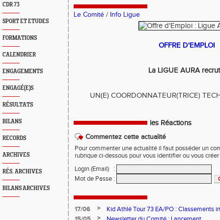
CDR 73
Le Comité
/
Info Ligue
SPORT ET ETUDES
FORMATIONS
OFFRE D'EMPLOI
CALENDRIER
La LIGUE AURA recrut
ENGAGEMENTS
ENGAGÉ(E)S
UN(E) COORDONNATEUR(TRICE) TECH
RÉSULTATS
BILANS
les Réactions
Commentez cette actualité
RECORDS
Pour commenter une actualité il faut posséder un compt
ARCHIVES
rubrique ci-dessous pour vous identifier ou vous crée
Login (Email)
:
RÉS. ARCHIVES
Mot de Passe
:
BILANS ARCHIVES
>
17/06
Kid Athlé Tour 73 EA/PO : Classements i
>
15/05
Newsletter du Comité : Lancement