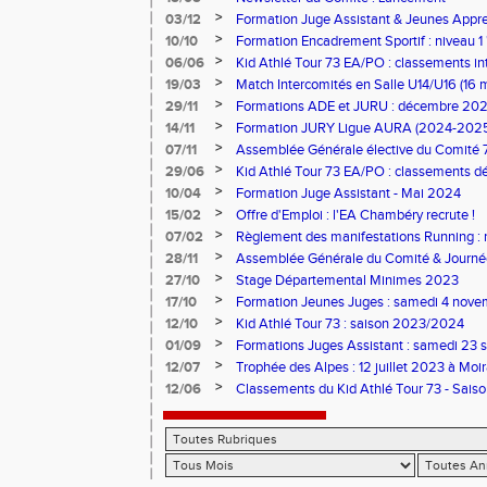
>
03/12
Formation Juge Assistant & Jeunes Appren
Aix-les-Bains
>
10/10
Formation Encadrement Sportif : niveau 1 
2025 à Pontcharra)
>
06/06
Kid Athlé Tour 73 EA/PO : classements in
>
19/03
Match Intercomités en Salle U14/U16 (16 
>
29/11
Formations ADE et JURU : décembre 20
>
14/11
Formation JURY Ligue AURA (2024-202
>
07/11
Assemblée Générale élective du Comité 
>
29/06
Kid Athlé Tour 73 EA/PO : classements déf
>
10/04
Formation Juge Assistant - Mai 2024
>
15/02
Offre d'Emploi : l'EA Chambéry recrute !
>
07/02
Règlement des manifestations Running : 
>
28/11
Assemblée Générale du Comité & Journé
>
27/10
Stage Départemental Minimes 2023
>
17/10
Formation Jeunes Juges : samedi 4 nov
>
12/10
Kid Athlé Tour 73 : saison 2023/2024
>
01/09
Formations Juges Assistant : samedi 23 
>
12/07
Trophée des Alpes : 12 juillet 2023 à Moi
>
12/06
Classements du Kid Athlé Tour 73 - Sai