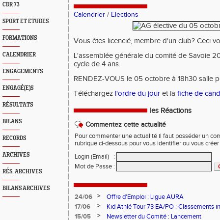
CDR 73
Calendrier
/
Elections
SPORT ET ETUDES
FORMATIONS
Vous êtes licencié, membre d'un club? Ceci v
CALENDRIER
L'assemblée générale du comité de Savoie 201
cycle de 4 ans.
ENGAGEMENTS
RENDEZ-VOUS le 05 octobre à 18h30 salle po
ENGAGÉ(E)S
Téléchargez
l'ordre du jour
et la
fiche de cand
RÉSULTATS
les Réactions
BILANS
Commentez cette actualité
Pour commenter une actualité il faut posséder un compt
RECORDS
rubrique ci-dessous pour vous identifier ou vous crée
ARCHIVES
Login (Email)
:
Mot de Passe
:
RÉS. ARCHIVES
BILANS ARCHIVES
>
24/06
Offre d'Emploi : Ligue AURA
>
17/06
Kid Athlé Tour 73 EA/PO : Classements i
>
15/05
Newsletter du Comité : Lancement