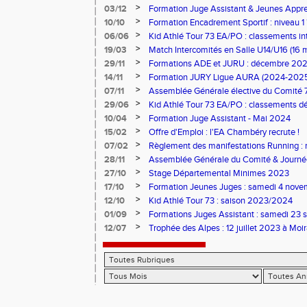
>
03/12
Formation Juge Assistant & Jeunes Appren
Aix-les-Bains
>
10/10
Formation Encadrement Sportif : niveau 1 
2025 à Pontcharra)
>
06/06
Kid Athlé Tour 73 EA/PO : classements in
>
19/03
Match Intercomités en Salle U14/U16 (16 
>
29/11
Formations ADE et JURU : décembre 20
>
14/11
Formation JURY Ligue AURA (2024-202
>
07/11
Assemblée Générale élective du Comité 
>
29/06
Kid Athlé Tour 73 EA/PO : classements déf
>
10/04
Formation Juge Assistant - Mai 2024
>
15/02
Offre d'Emploi : l'EA Chambéry recrute !
>
07/02
Règlement des manifestations Running : 
>
28/11
Assemblée Générale du Comité & Journé
>
27/10
Stage Départemental Minimes 2023
>
17/10
Formation Jeunes Juges : samedi 4 nov
>
12/10
Kid Athlé Tour 73 : saison 2023/2024
>
01/09
Formations Juges Assistant : samedi 23 
>
12/07
Trophée des Alpes : 12 juillet 2023 à Moi