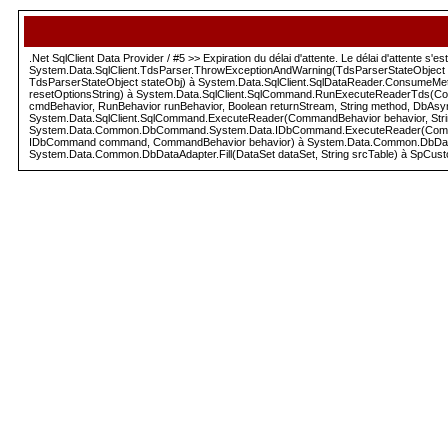
.Net SqlClient Data Provider / #5 >> Expiration du délai d'attente. Le délai d'attente 
System.Data.SqlClient.TdsParser.ThrowExceptionAndWarning(TdsParserStateObject 
TdsParserStateObject stateObj) à System.Data.SqlClient.SqlDataReader.ConsumeMet
resetOptionsString) à System.Data.SqlClient.SqlCommand.RunExecuteReaderTds(C
cmdBehavior, RunBehavior runBehavior, Boolean returnStream, String method, DbAs
System.Data.SqlClient.SqlCommand.ExecuteReader(CommandBehavior behavior, Str
System.Data.Common.DbCommand.System.Data.IDbCommand.ExecuteReader(CommandBehav
IDbCommand command, CommandBehavior behavior) à System.Data.Common.DbDataAda
System.Data.Common.DbDataAdapter.Fill(DataSet dataSet, String srcTable) à SpCusto