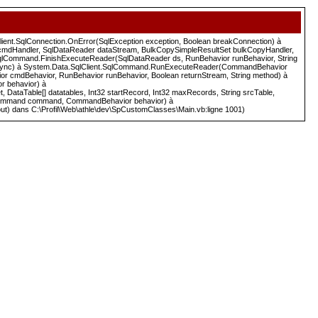
.SqlClient.SqlConnection.OnError(SqlException exception, Boolean breakConnection) à
cmdHandler, SqlDataReader dataStream, BulkCopySimpleResultSet bulkCopyHandler,
SqlCommand.FinishExecuteReader(SqlDataReader ds, RunBehavior runBehavior, String
 async) à System.Data.SqlClient.SqlCommand.RunExecuteReader(CommandBehavior
 cmdBehavior, RunBehavior runBehavior, Boolean returnStream, String method) à
 behavior) à
Table[] datatables, Int32 startRecord, Int32 maxRecords, String srcTable,
bCommand command, CommandBehavior behavior) à
ut) dans C:\Profil\Web\athle\dev\SpCustomClasses\Main.vb:ligne 1001)