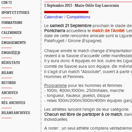
CDR 73
1 Septembre 2013 - Marie-Odile Gay-Lancermin
SPORT ET ETUDES
Calendrier
/
Compétitions
FORMATIONS
Le
samedi 21 Septembre
prochain le stade de 
Pontcharra
accueillera le
match de l'Amitié
. L
CALENDRIER
date de cette rencontre amicale sont la Ligurie (
Palafrugell / Girone (Espagne).
ENGAGEMENTS
Chaque année le match change d'implantation.
ENGAGÉ(E)S
revient à la Savoie d'accueillir cette manifestat
Il y aura donc 4 équipes en lice, outre les Ligur
RÉSULTATS
de même 
comité de Savoie aura son équipe,
Il s'agit d'un match "Absolute", ouvert à partir
BILANS
Hommes et Femmes.
RECORDS
Programme
pour les hommes et femmes :
- 100m, 400m,1000m, 250mhaies, marche
ARCHIVES
- longueur, hauteur, javelot, disque
- relais 100m/200m/300m/400m équipes garçon
RÉS. ARCHIVES
Les athlètes lancent l'engin de leur catégorie.
BILANS ARCHIVES
Chacun est libre de participer à ce match
, dan
individuelles.
A noter : un seul athlète comptera véritablem