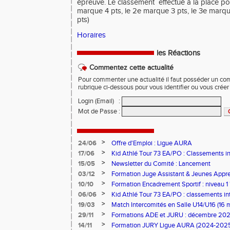
épreuve. Le classement
effectué à la place p
marque 4 pts, le 2e marque 3 pts, le 3e marqu
pts)
Horaires
les Réactions
Commentez cette actualité
Pour commenter une actualité il faut posséder un compt
rubrique ci-dessous pour vous identifier ou vous crée
Login (Email)
:
Mot de Passe
:
>
24/06
Offre d'Emploi : Ligue AURA
>
17/06
Kid Athlé Tour 73 EA/PO : Classements i
>
15/05
Newsletter du Comité : Lancement
>
03/12
Formation Juge Assistant & Jeunes Appren
Aix-les-Bains
>
10/10
Formation Encadrement Sportif : niveau 1 
2025 à Pontcharra)
>
06/06
Kid Athlé Tour 73 EA/PO : classements in
>
19/03
Match Intercomités en Salle U14/U16 (16 
>
29/11
Formations ADE et JURU : décembre 20
>
14/11
Formation JURY Ligue AURA (2024-202