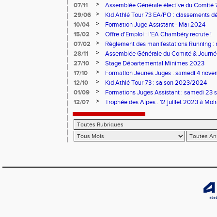
>
07/11
Assemblée Générale élective du Comité 
>
29/06
Kid Athlé Tour 73 EA/PO : classements déf
>
10/04
Formation Juge Assistant - Mai 2024
>
15/02
Offre d'Emploi : l'EA Chambéry recrute !
>
07/02
Règlement des manifestations Running : 
>
28/11
Assemblée Générale du Comité & Journé
>
27/10
Stage Départemental Minimes 2023
>
17/10
Formation Jeunes Juges : samedi 4 nov
>
12/10
Kid Athlé Tour 73 : saison 2023/2024
>
01/09
Formations Juges Assistant : samedi 23 
>
12/07
Trophée des Alpes : 12 juillet 2023 à Moi