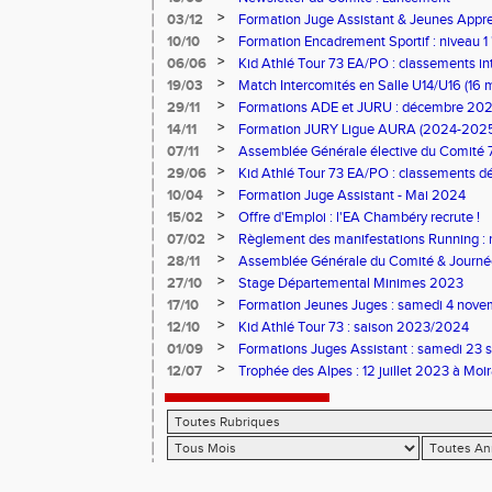
>
03/12
Formation Juge Assistant & Jeunes Appren
Aix-les-Bains
>
10/10
Formation Encadrement Sportif : niveau 1 
2025 à Pontcharra)
>
06/06
Kid Athlé Tour 73 EA/PO : classements in
>
19/03
Match Intercomités en Salle U14/U16 (16 
>
29/11
Formations ADE et JURU : décembre 20
>
14/11
Formation JURY Ligue AURA (2024-202
>
07/11
Assemblée Générale élective du Comité 
>
29/06
Kid Athlé Tour 73 EA/PO : classements déf
>
10/04
Formation Juge Assistant - Mai 2024
>
15/02
Offre d'Emploi : l'EA Chambéry recrute !
>
07/02
Règlement des manifestations Running : 
>
28/11
Assemblée Générale du Comité & Journé
>
27/10
Stage Départemental Minimes 2023
>
17/10
Formation Jeunes Juges : samedi 4 nov
>
12/10
Kid Athlé Tour 73 : saison 2023/2024
>
01/09
Formations Juges Assistant : samedi 23 
>
12/07
Trophée des Alpes : 12 juillet 2023 à Moi