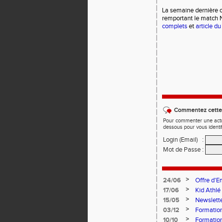
La semaine dernière c'
remportant le match N
complets
et
article du
Commentez cette 
Pour commenter une actual
dessous pour vous identi
Login (Email)
:
Mot de Passe
:
>
24/06
Offre d'E
>
17/06
Kid Athlé
>
15/05
Newslett
>
03/12
Formation
Aix-les-B
>
10/10
Formation