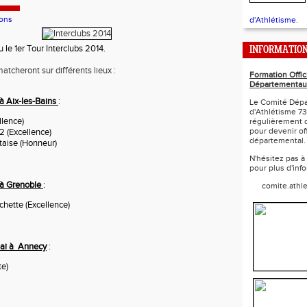
ons
d'Athlétisme.
 le 1er Tour Interclubs 2014.
INFORMATIO
tcheront sur différents lieux :
Formation Offic
Départementau
à Aix-les-Bains
:
Le Comité Dépa
d'Athlétisme 73
llence)
régulièrement 
pour devenir off
2 (Excellence)
départemental.
ntaise (Honneur)
N'hésitez pas à
pour plus d'inf
 à Grenoble
:
comite.athl
chette (Excellence)
ai à Annecy
:
te)