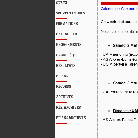
CDR 73
Calendrier
/
Compétiti
SPORT ET ETUDES
Ce week-end aura lieu
FORMATIONS
Nos clubs du comité ma
CALENDRIER
ENGAGEMENTS
Samedi 3 Mai 
- UA Maurienne (Exce
ENGAGÉ(E)S
- AS Aix-les-Bains éq.
- UO Albertville Tare
RÉSULTATS
BILANS
Samedi 3 Mai
RECORDS
- CA Pontcharra la Ro
ARCHIVES
RÉS. ARCHIVES
Dimanche 4 M
BILANS ARCHIVES
- AS Aix-les-Bains (Eli