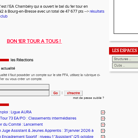
est l'EA Chambéry qui a ouvert le bal du 1er tour en
2 à Bourg-en-Bresse avec un total de 47 677 pts -->
résultats
 club
BON 1ER TOUR A TOUS !
LES ESPACES
les Réactions
actualité
ité il faut posséder un compte sur le site FFA, utilisez la rubrique ci-
fier ou vous créer un compte.
|
mot de passe oublié ?
mploi : Ligue AURA
 Tour 73 EA/PO : Classements intermédiaires
er du Comité : Lancement
 Juge Assistant & Jeunes Apprentis : 31 janvier 2026 à
ains
 Encadrement Sportif : niveau 1 "Assistant" (25 octobre