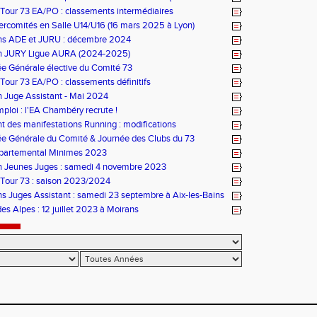
ontcharra)
 Tour 73 EA/PO : classements intermédiaires
ercomités en Salle U14/U16 (16 mars 2025 à Lyon)
ns ADE et JURU : décembre 2024
n JURY Ligue AURA (2024-2025)
e Générale élective du Comité 73
 Tour 73 EA/PO : classements définitifs
 Juge Assistant - Mai 2024
mploi : l'EA Chambéry recrute !
 des manifestations Running : modifications
e Générale du Comité & Journée des Clubs du 73
partemental Minimes 2023
n Jeunes Juges : samedi 4 novembre 2023
 Tour 73 : saison 2023/2024
s Juges Assistant : samedi 23 septembre à Aix-les-Bains
es Alpes : 12 juillet 2023 à Moirans