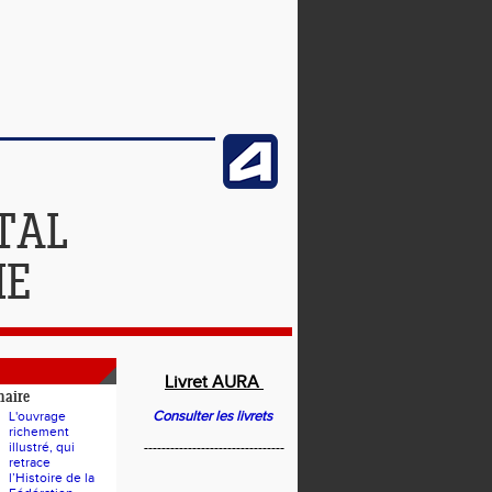
TAL
IE
Livret AURA
naire
Consulter les livrets
L'ouvrage
richement
illustré, qui
--------------------------------
retrace
l’Histoire de la