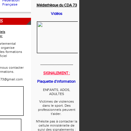
Fédération
Française
Médiathèque du CDA 73
Vidéos
NS
iels
x:
rtemental
 organise
des formations
iciel
----------------------------
 nous contacter
ormations.
SIGNALEMENT :
e73@gmail.com
Plaquette d'information
ENFANTS, ADOS,
ADULTES
Victimes de violences
dans le sport. Des
professionnels peuvent
t'aider.
N'hésite pas à contacter la
cellule ministérielle de
suivi des signalements :