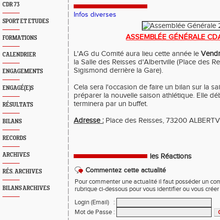
CDR 73
Infos diverses
SPORT ET ETUDES
ASSEMBLÉE GÉNÉRALE CDA
FORMATIONS
L'AG du Comité aura lieu cette année le
Vendr
CALENDRIER
la Salle des Reisses d'Albertville (Place des Re
Sigismond derrière la Gare).
ENGAGEMENTS
Cela sera l'occasion de faire un bilan sur la s
ENGAGÉ(E)S
préparer la nouvelle saison athlétique. Elle dé
terminera par un buffet.
RÉSULTATS
Adresse :
Place des Reisses, 73200 ALBERTV
BILANS
RECORDS
ARCHIVES
les Réactions
Commentez cette actualité
RÉS. ARCHIVES
Pour commenter une actualité il faut posséder un compt
BILANS ARCHIVES
rubrique ci-dessous pour vous identifier ou vous crée
Login (Email)
:
Mot de Passe
: