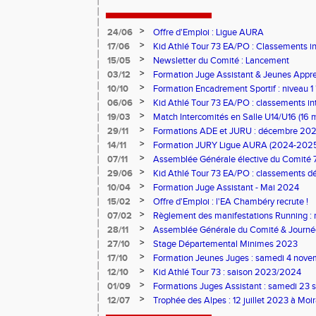
>
24/06
Offre d'Emploi : Ligue AURA
>
17/06
Kid Athlé Tour 73 EA/PO : Classements i
>
15/05
Newsletter du Comité : Lancement
>
03/12
Formation Juge Assistant & Jeunes Appren
Aix-les-Bains
>
10/10
Formation Encadrement Sportif : niveau 1 
2025 à Pontcharra)
>
06/06
Kid Athlé Tour 73 EA/PO : classements in
>
19/03
Match Intercomités en Salle U14/U16 (16 
>
29/11
Formations ADE et JURU : décembre 20
>
14/11
Formation JURY Ligue AURA (2024-202
>
07/11
Assemblée Générale élective du Comité 
>
29/06
Kid Athlé Tour 73 EA/PO : classements déf
>
10/04
Formation Juge Assistant - Mai 2024
>
15/02
Offre d'Emploi : l'EA Chambéry recrute !
>
07/02
Règlement des manifestations Running : 
>
28/11
Assemblée Générale du Comité & Journé
>
27/10
Stage Départemental Minimes 2023
>
17/10
Formation Jeunes Juges : samedi 4 nov
>
12/10
Kid Athlé Tour 73 : saison 2023/2024
>
01/09
Formations Juges Assistant : samedi 23 
>
12/07
Trophée des Alpes : 12 juillet 2023 à Moi