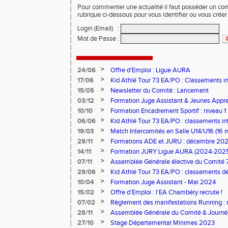
Pour commenter une actualité il faut posséder un compt
rubrique ci-dessous pour vous identifier ou vous crée
Login (Email)
:
Mot de Passe
:
>
24/06
Offre d'Emploi : Ligue AURA
>
17/06
Kid Athlé Tour 73 EA/PO : Classements i
>
15/05
Newsletter du Comité : Lancement
>
03/12
Formation Juge Assistant & Jeunes Appren
Aix-les-Bains
>
10/10
Formation Encadrement Sportif : niveau 1 
2025 à Pontcharra)
>
06/06
Kid Athlé Tour 73 EA/PO : classements in
>
19/03
Match Intercomités en Salle U14/U16 (16 
>
29/11
Formations ADE et JURU : décembre 20
>
14/11
Formation JURY Ligue AURA (2024-202
>
07/11
Assemblée Générale élective du Comité 
>
29/06
Kid Athlé Tour 73 EA/PO : classements déf
>
10/04
Formation Juge Assistant - Mai 2024
>
15/02
Offre d'Emploi : l'EA Chambéry recrute !
>
07/02
Règlement des manifestations Running : 
>
28/11
Assemblée Générale du Comité & Journé
>
27/10
Stage Départemental Minimes 2023