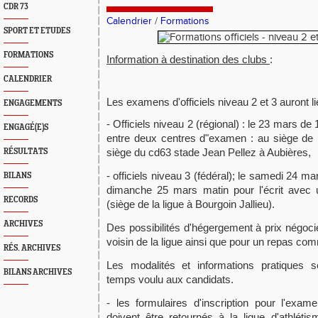
CDR 73
Calendrier
/
Formations
SPORT ET ETUDES
FORMATIONS
Information à destination des clubs
:
CALENDRIER
Les examens d'officiels niveau 2 et 3 auront li
ENGAGEMENTS
- Officiels niveau 2 (régional) : le 23 mars d
ENGAGÉ(E)S
entre deux centres d"examen : au siège de 
siège du cd63 stade Jean Pellez à Aubières,
RÉSULTATS
- officiels niveau 3 (fédéral); le samedi 24 mar
BILANS
dimanche 25 mars matin pour l'écrit avec 
RECORDS
(siège de la ligue à Bourgoin Jallieu).
ARCHIVES
Des possibilités d'hégergement à prix négocié
voisin de la ligue ainsi que pour un repas co
RÉS. ARCHIVES
Les modalités et informations pratiques
BILANS ARCHIVES
temps voulu aux candidats.
- les formulaires d'inscription pour l'exam
doivent être retournés à la ligue d'athléti