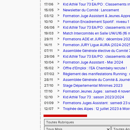
>
17/06
Kid Athlé Tour 73 EA/PO : Classements i
>
15/05
Newsletter du Comité : Lancement
>
03/12
Formation Juge Assistant & Jeunes Appren
Aix-les-Bains
>
10/10
Formation Encadrement Sportif : niveau 1 
2025 à Pontcharra)
>
06/06
Kid Athlé Tour 73 EA/PO : classements in
>
19/03
Match Intercomités en Salle U14/U16 (16 
>
29/11
Formations ADE et JURU : décembre 20
>
14/11
Formation JURY Ligue AURA (2024-202
>
07/11
Assemblée Générale élective du Comité 
>
29/06
Kid Athlé Tour 73 EA/PO : classements déf
>
10/04
Formation Juge Assistant - Mai 2024
>
15/02
Offre d'Emploi : l'EA Chambéry recrute !
>
07/02
Règlement des manifestations Running : 
>
28/11
Assemblée Générale du Comité & Journé
>
27/10
Stage Départemental Minimes 2023
>
17/10
Formation Jeunes Juges : samedi 4 nov
>
12/10
Kid Athlé Tour 73 : saison 2023/2024
>
01/09
Formations Juges Assistant : samedi 23 
>
12/07
Trophée des Alpes : 12 juillet 2023 à Moi