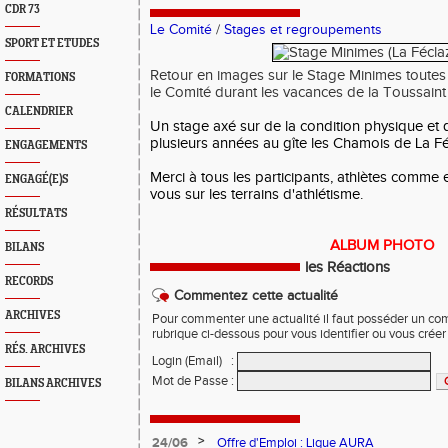
CDR 73
Le Comité
/
Stages et regroupements
SPORT ET ETUDES
Retour en images sur le Stage Minimes toutes 
FORMATIONS
le Comité durant les vacances de la Toussaint
CALENDRIER
Un stage axé sur de la condition physique et 
plusieurs années au gîte les Chamois de La F
ENGAGEMENTS
Merci à tous les participants, athlètes comme 
ENGAGÉ(E)S
vous sur les terrains d'athlétisme.
RÉSULTATS
ALBUM PHOTO
BILANS
les Réactions
RECORDS
Commentez cette actualité
ARCHIVES
Pour commenter une actualité il faut posséder un compt
rubrique ci-dessous pour vous identifier ou vous crée
RÉS. ARCHIVES
Login (Email)
:
Mot de Passe
:
BILANS ARCHIVES
>
24/06
Offre d'Emploi : Ligue AURA