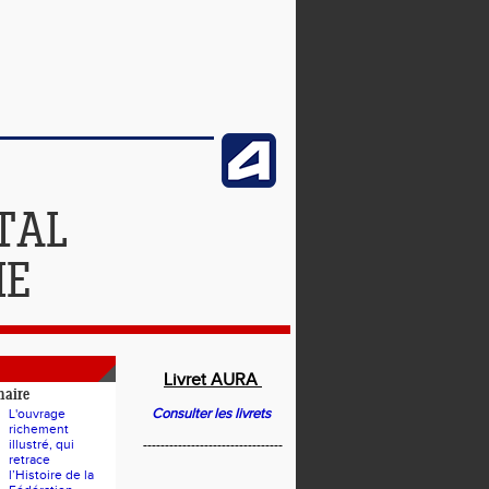
TAL
IE
Livret AURA
naire
Consulter les livrets
L'ouvrage
richement
illustré, qui
--------------------------------
retrace
l’Histoire de la