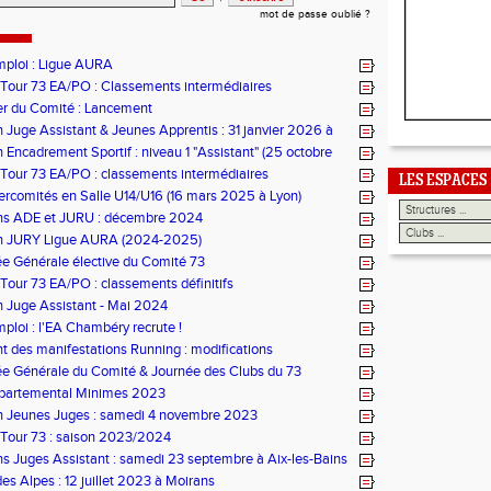
mot de passe oublié ?
mploi : Ligue AURA
 Tour 73 EA/PO : Classements intermédiaires
er du Comité : Lancement
 Juge Assistant & Jeunes Apprentis : 31 janvier 2026 à
ains
 Encadrement Sportif : niveau 1 "Assistant" (25 octobre
ontcharra)
 Tour 73 EA/PO : classements intermédiaires
LES ESPACES
ercomités en Salle U14/U16 (16 mars 2025 à Lyon)
ns ADE et JURU : décembre 2024
n JURY Ligue AURA (2024-2025)
e Générale élective du Comité 73
 Tour 73 EA/PO : classements définitifs
 Juge Assistant - Mai 2024
mploi : l'EA Chambéry recrute !
 des manifestations Running : modifications
e Générale du Comité & Journée des Clubs du 73
partemental Minimes 2023
n Jeunes Juges : samedi 4 novembre 2023
 Tour 73 : saison 2023/2024
s Juges Assistant : samedi 23 septembre à Aix-les-Bains
es Alpes : 12 juillet 2023 à Moirans