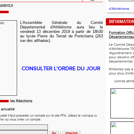
e ARNOULD
d'Athlétisme.
INFORMATIO
L'Assemblée Générale du Comité
Départemental d'Athlétisme aura lieu le
vendredi 13 décembre 2019 à partir de 18h30
Formation Offic
au lycée Pierre du Terrail de Pontcharra (
263
Départementau
rue des althaéas
).
Le Comité Dépa
d'Athlétisme 73
régulièrement 
pour devenir off
départemental.
CONSULTER L'ORDRE DU JOUR
N'hésitez pas à
pour plus d'inf
comite.athl
les Réactions
actualité
ité il faut posséder un compte sur le site FFA, utilisez la rubrique ci-
fier ou vous créer un compte.
|