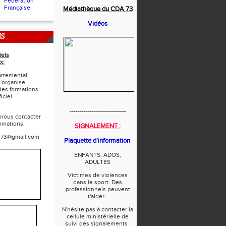
Fédération
Française
Médiathèque du CDA 73
Vidéos
NS
iels
x:
rtemental
 organise
des formations
iciel
----------------------------
 nous contacter
ormations.
SIGNALEMENT :
e73@gmail.com
Plaquette d'information
ENFANTS, ADOS,
ADULTES
Victimes de violences
dans le sport. Des
professionnels peuvent
t'aider.
N'hésite pas à contacter la
cellule ministérielle de
suivi des signalements :