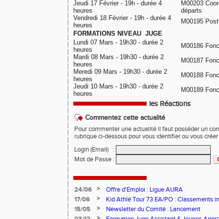
Jeudi 17 Février - 19h - durée 4
M00203 Coord
heures
départs
Vendredi 18 Février - 19h - durée 4
M00195 Postu
heures
FORMATIONS NIVEAU JUGE
Lundi 07 Mars - 19h30 - durée 2
M00186 Fonct
heures
Mardi 08 Mars - 19h30 - durée 2
M00187 Fonct
heures
Meredi 09 Mars - 19h30 - durée 2
M00188 Fonct
heures
Jeudi 10 Mars - 19h30 - durée 2
M00189 Fonct
heures
les Réactions
Commentez cette actualité
Pour commenter une actualité il faut posséder un compt
rubrique ci-dessous pour vous identifier ou vous crée
Login (Email)
:
Mot de Passe
:
>
24/06
Offre d'Emploi : Ligue AURA
>
17/06
Kid Athlé Tour 73 EA/PO : Classements i
>
15/05
Newsletter du Comité : Lancement
>