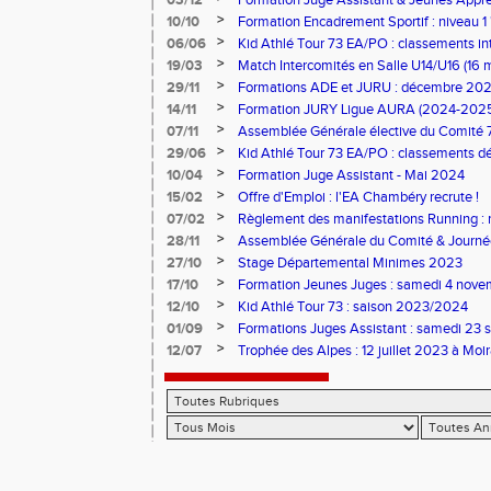
03/12
Formation Juge Assistant & Jeunes Appren
Aix-les-Bains
>
10/10
Formation Encadrement Sportif : niveau 1 
2025 à Pontcharra)
>
06/06
Kid Athlé Tour 73 EA/PO : classements in
>
19/03
Match Intercomités en Salle U14/U16 (16 
>
29/11
Formations ADE et JURU : décembre 20
>
14/11
Formation JURY Ligue AURA (2024-202
>
07/11
Assemblée Générale élective du Comité 
>
29/06
Kid Athlé Tour 73 EA/PO : classements déf
>
10/04
Formation Juge Assistant - Mai 2024
>
15/02
Offre d'Emploi : l'EA Chambéry recrute !
>
07/02
Règlement des manifestations Running : 
>
28/11
Assemblée Générale du Comité & Journé
>
27/10
Stage Départemental Minimes 2023
>
17/10
Formation Jeunes Juges : samedi 4 nov
>
12/10
Kid Athlé Tour 73 : saison 2023/2024
>
01/09
Formations Juges Assistant : samedi 23 
>
12/07
Trophée des Alpes : 12 juillet 2023 à Moi