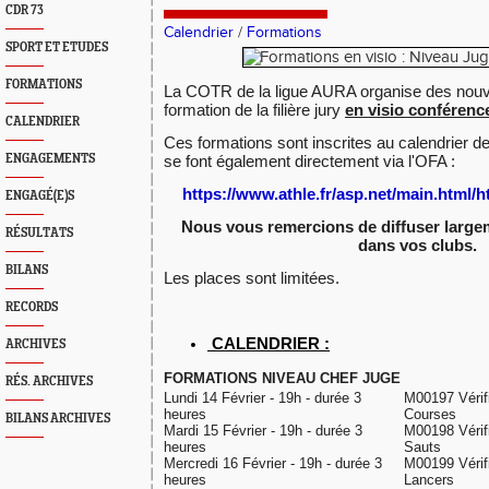
CDR 73
Calendrier
/
Formations
SPORT ET ETUDES
FORMATIONS
La COTR de la ligue AURA organise des nouv
formation de la filière jury
en visio conférenc
CALENDRIER
Ces formations sont inscrites au calendrier de 
ENGAGEMENTS
se font également directement via l'OFA :
https://www.athle.fr/asp.net/main.html
ENGAGÉ(E)S
Nous vous remercions de diffuser large
RÉSULTATS
dans vos clubs.
BILANS
Les places sont limitées.
RECORDS
CALENDRIER :
ARCHIVES
FORMATIONS NIVEAU CHEF JUGE
RÉS. ARCHIVES
Lundi 14 Février - 19h - durée 3
M00197 Vérif
heures
Courses
BILANS ARCHIVES
Mardi 15 Février - 19h - durée 3
M00198 Vérif
heures
Sauts
Mercredi 16 Février - 19h - durée 3
M00199 Vérif
heures
Lancers