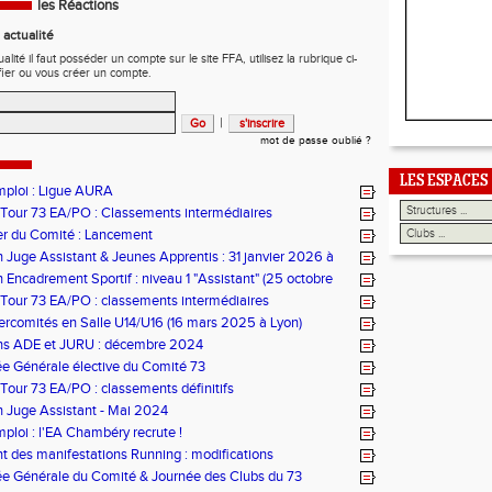
les Réactions
actualité
ité il faut posséder un compte sur le site FFA, utilisez la rubrique ci-
fier ou vous créer un compte.
|
mot de passe oublié ?
LES ESPACES
mploi : Ligue AURA
 Tour 73 EA/PO : Classements intermédiaires
er du Comité : Lancement
 Juge Assistant & Jeunes Apprentis : 31 janvier 2026 à
ains
 Encadrement Sportif : niveau 1 "Assistant" (25 octobre
ontcharra)
 Tour 73 EA/PO : classements intermédiaires
ercomités en Salle U14/U16 (16 mars 2025 à Lyon)
ns ADE et JURU : décembre 2024
e Générale élective du Comité 73
 Tour 73 EA/PO : classements définitifs
 Juge Assistant - Mai 2024
mploi : l'EA Chambéry recrute !
 des manifestations Running : modifications
e Générale du Comité & Journée des Clubs du 73