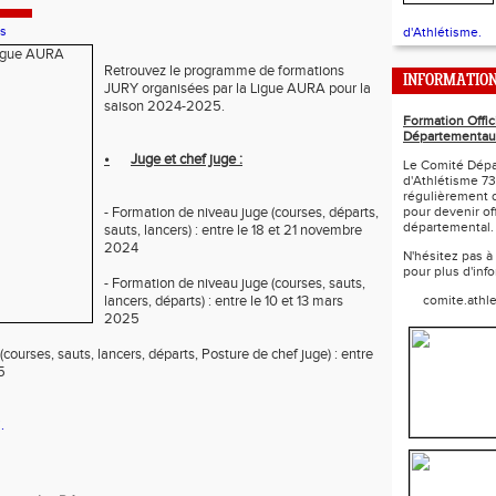
s
d'Athlétisme.
Retrouvez le programme de formations
INFORMATIO
JURY organisées par la Ligue AURA pour la
saison 2024-2025.
Formation Offic
Départementau
•
Juge et chef juge :
Le Comité Dépa
d'Athlétisme 73
régulièrement 
- Formation de niveau juge (courses, départs,
pour devenir off
départemental.
sauts, lancers) : entre le 18 et 21 novembre
2024
N'hésitez pas à
pour plus d'inf
- Formation de niveau juge (courses, sauts,
lancers, départs) : entre le 10 et 13 mars
comite.athl
2025
(courses, sauts, lancers, départs, Posture de chef juge) : entre
5
.