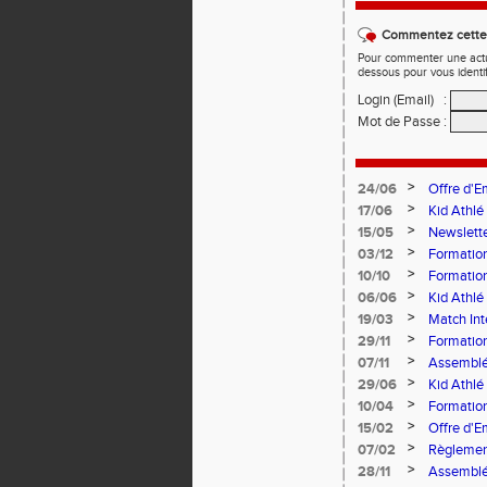
Commentez cette 
Pour commenter une actual
dessous pour vous identi
Login (Email)
:
Mot de Passe
:
>
24/06
Offre d'E
>
17/06
Kid Athlé
>
15/05
Newslett
>
03/12
Formation
Aix-les-B
>
10/10
Formation
2025 à P
>
06/06
Kid Athlé
>
19/03
Match Int
>
29/11
Formatio
>
07/11
Assemblé
>
29/06
Kid Athlé
>
10/04
Formation
>
15/02
Offre d'E
>
07/02
Règlement
>
28/11
Assemblé