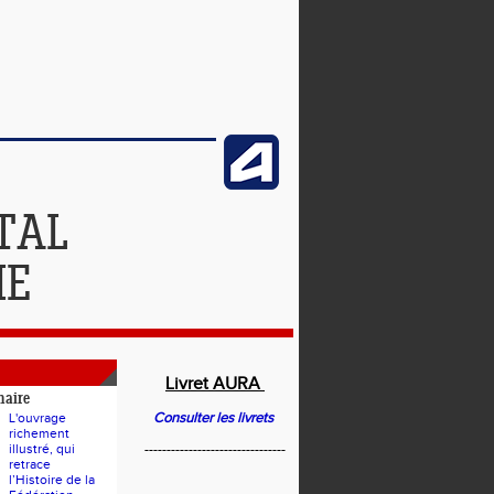
TAL
IE
Livret AURA
naire
Consulter les livrets
L'ouvrage
richement
illustré, qui
--------------------------------
retrace
l’Histoire de la