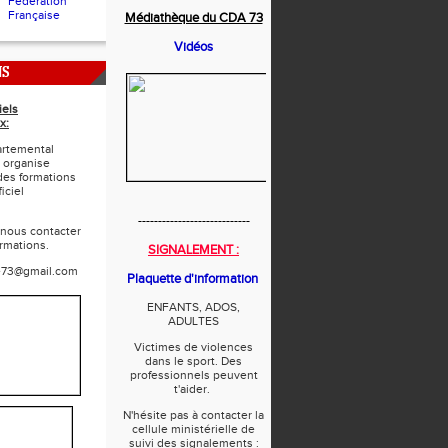
Fédération
Française
Médiathèque du CDA 73
Vidéos
NS
iels
x:
rtemental
 organise
des formations
iciel
----------------------------
 nous contacter
ormations.
SIGNALEMENT :
e73@gmail.com
Plaquette d'information
ENFANTS, ADOS,
ADULTES
Victimes de violences
dans le sport. Des
professionnels peuvent
t'aider.
N'hésite pas à contacter la
cellule ministérielle de
suivi des signalements :