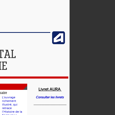
TAL
IE
Livret AURA
naire
Consulter les livrets
L'ouvrage
richement
illustré, qui
--------------------------------
retrace
l’Histoire de la