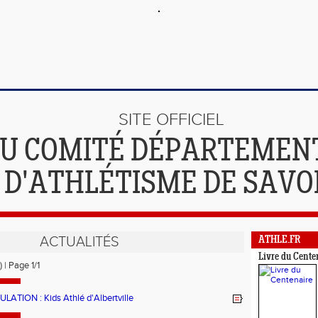
SITE OFFICIEL
U COMITÉ DÉPARTEMEN
D'ATHLÉTISME DE SAVO
ACTUALITÉS
ATHLE.FR
Livre du Cente
) | Page 1/1
LATION : Kids Athlé d'Albertville