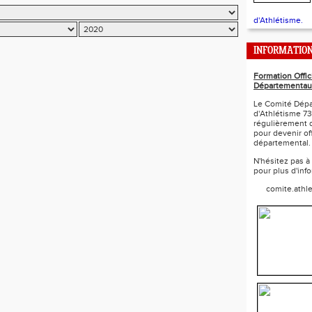
d'Athlétisme.
INFORMATIO
Formation Offic
Départementau
Le Comité Dépa
d'Athlétisme 73
régulièrement 
pour devenir off
départemental.
N'hésitez pas à
pour plus d'inf
comite.athl