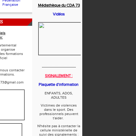
Fédération
Française
Médiathèque du CDA 73
Vidéos
NS
iels
x:
rtemental
 organise
des formations
iciel
----------------------------
 nous contacter
ormations.
SIGNALEMENT :
e73@gmail.com
Plaquette d'information
ENFANTS, ADOS,
ADULTES
Victimes de violences
dans le sport. Des
professionnels peuvent
t'aider.
N'hésite pas à contacter la
cellule ministérielle de
suivi des signalements :