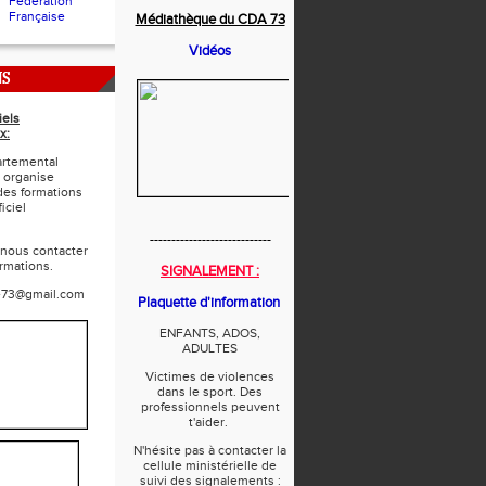
Fédération
Française
Médiathèque du CDA 73
Vidéos
NS
iels
x:
rtemental
 organise
des formations
iciel
----------------------------
 nous contacter
ormations.
SIGNALEMENT :
e73@gmail.com
Plaquette d'information
ENFANTS, ADOS,
ADULTES
Victimes de violences
dans le sport. Des
professionnels peuvent
t'aider.
N'hésite pas à contacter la
cellule ministérielle de
suivi des signalements :