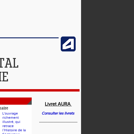
TAL
IE
Livret AURA
naire
Consulter les livrets
L'ouvrage
richement
illustré, qui
--------------------------------
retrace
l’Histoire de la