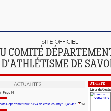
SITE OFFICIEL
U COMITÉ DÉPARTEMEN
D'ATHLÉTISME DE SAVO
ACTUALITÉS
ATHLE.FR
Livre du Cente
) | Page 1/1
ts Départementaux 73/74 de cross-country : 9 janvier
(2)
-les-Bains