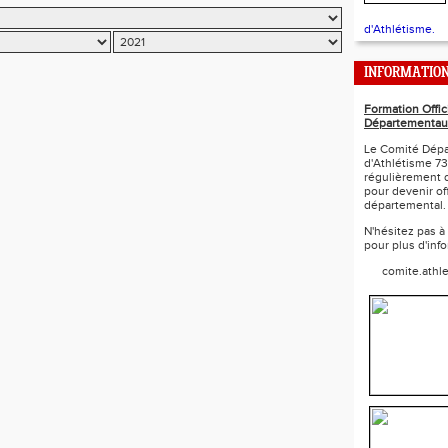
d'Athlétisme.
INFORMATIO
Formation Offic
Départementau
Le Comité Dépa
d'Athlétisme 73
régulièrement 
pour devenir off
départemental.
N'hésitez pas à
pour plus d'inf
comite.athl