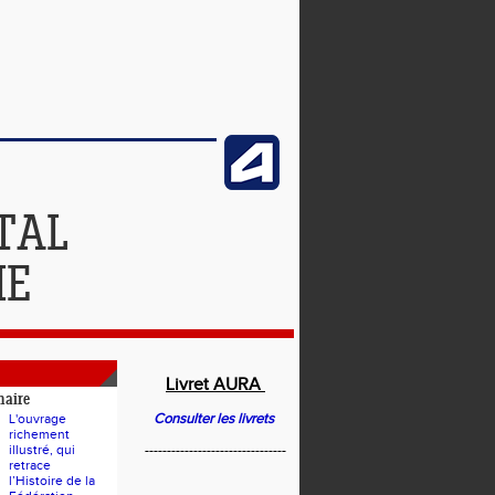
TAL
IE
Livret AURA
naire
Consulter les livrets
L'ouvrage
richement
illustré, qui
--------------------------------
retrace
l’Histoire de la