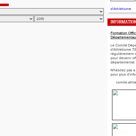
d'Athlétisme.
INFORMATIO
Formation Offic
Départementau
Le Comité Dépa
d'Athlétisme 73
régulièrement 
pour devenir off
départemental.
N'hésitez pas à
pour plus d'inf
comite.athl