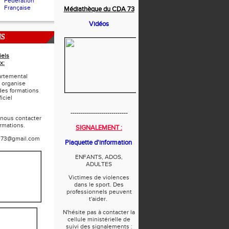
Fédération
Française
Médiathèque du CDA 73
Vidéos
NS
iels
x:
rtemental
 organise
des formations
iciel
----------------------------
 nous contacter
ormations.
SIGNALEMENT :
e73@gmail.com
Plaquette d'information
ENFANTS, ADOS,
ADULTES
Victimes de violences
dans le sport. Des
professionnels peuvent
t'aider.
N'hésite pas à contacter la
cellule ministérielle de
suivi des signalements :