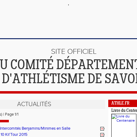
SITE OFFICIEL
U COMITÉ DÉPARTEMEN
D'ATHLÉTISME DE SAVO
ACTUALITÉS
ATHLE.FR
Livre du Cente
) | Page 1/1
Intercomités Benjamins/Minimes en Salle
 10 Kil'Tour 2015