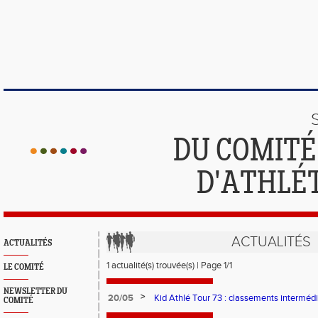
DU COMIT
D'ATHLÉ
ACTUALITÉS
ACTUALITÉS
1 actualité(s) trouvée(s) | Page 1/1
LE COMITÉ
NEWSLETTER DU
>
20/05
Kid Athlé Tour 73 : classements intermédi
COMITÉ
Départementale (4 juin à Aix-les-Bains)