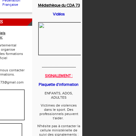
Fédération
Française
Médiathèque du CDA 73
Vidéos
NS
iels
x:
rtemental
 organise
des formations
iciel
----------------------------
 nous contacter
ormations.
SIGNALEMENT :
e73@gmail.com
Plaquette d'information
ENFANTS, ADOS,
ADULTES
Victimes de violences
dans le sport. Des
professionnels peuvent
t'aider.
N'hésite pas à contacter la
cellule ministérielle de
suivi des signalements :