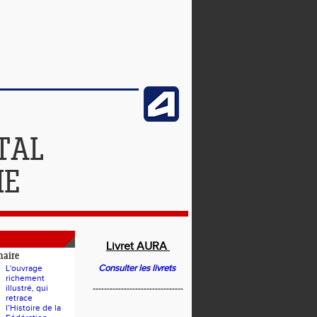
TAL
IE
Livret AURA
naire
Consulter les livrets
L'ouvrage
richement
illustré, qui
--------------------------------
retrace
l’Histoire de la