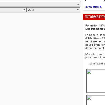
d'Athlétisme.
INFORMATIO
Formation Offic
Départementau
Le Comité Dépa
d'Athlétisme 73
régulièrement 
pour devenir off
départemental.
N'hésitez pas à
pour plus d'inf
comite.athl