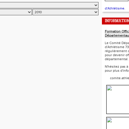
d'Athlétisme.
INFORMATIO
Formation Offic
Départementau
Le Comité Dépa
d'Athlétisme 73
régulièrement 
pour devenir off
départemental.
N'hésitez pas à
pour plus d'inf
comite.athl