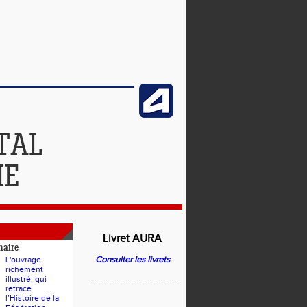
TAL
IE
Livret AURA
naire
Consulter les livrets
L'ouvrage
richement
illustré, qui
--------------------------------
retrace
l’Histoire de la