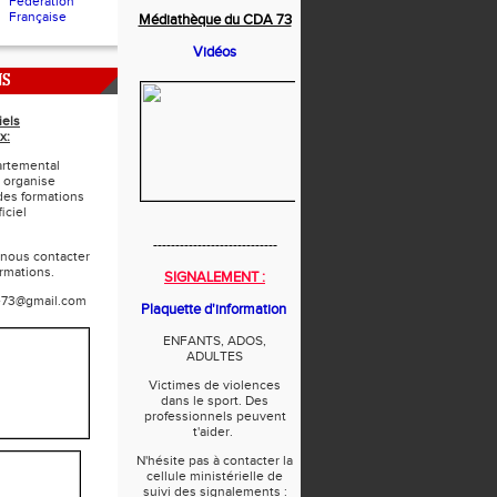
Fédération
Française
Médiathèque du CDA 73
Vidéos
NS
iels
x:
rtemental
 organise
des formations
iciel
----------------------------
 nous contacter
ormations.
SIGNALEMENT :
e73@gmail.com
Plaquette d'information
ENFANTS, ADOS,
ADULTES
Victimes de violences
dans le sport. Des
professionnels peuvent
t'aider.
N'hésite pas à contacter la
cellule ministérielle de
suivi des signalements :