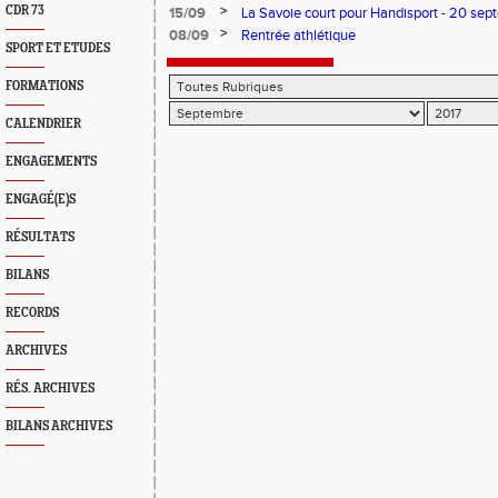
Montmélian
>
CDR 73
15/09
La Savoie court pour Handisport - 20 se
>
08/09
Rentrée athlétique
SPORT ET ETUDES
FORMATIONS
CALENDRIER
ENGAGEMENTS
ENGAGÉ(E)S
RÉSULTATS
BILANS
RECORDS
ARCHIVES
RÉS. ARCHIVES
BILANS ARCHIVES