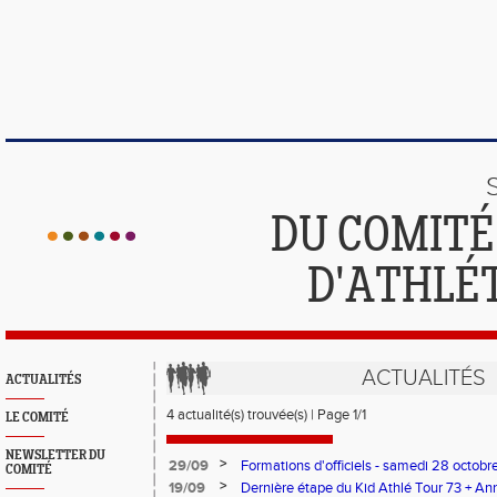
DU COMIT
D'ATHLÉ
ACTUALITÉS
ACTUALITÉS
4 actualité(s) trouvée(s) | Page 1/1
LE COMITÉ
NEWSLETTER DU
>
29/09
Formations d'officiels - samedi 28 octob
COMITÉ
>
19/09
Dernière étape du Kid Athlé Tour 73 + Ann