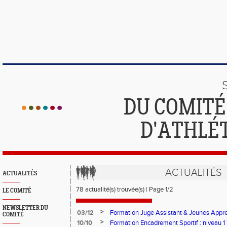
DU COMIT
D'ATHLÉ
ACTUALITÉS
ACTUALITÉS
78 actualité(s) trouvée(s) | Page 1/2
LE COMITÉ
NEWSLETTER DU
>
03/12
Formation Juge Assistant & Jeunes Appren
COMITÉ
Aix-les-Bains
>
10/10
Formation Encadrement Sportif : niveau 1 