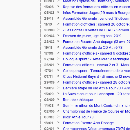
2020
>
08/07
Meeting Express de Chambéry - vendredi 1
>
15/06
Reprise des formations officiels en visioc
>
05/03
Infos Formation Juges (29 mars à Bourgoi
>
29/11
Assemblée Générale : vendredi 13 décemb
>
11/10
Formation d'officiels : samedi 26 octobr
>
20/08
« Les Portes Ouvertes de l’EAC » Samedi
>
09/04
Examen de jeune juge régional 2019
>
28/02
Formation Escorte Anti-dopage (13 avril 
>
19/11
Assemblée Générale du CD Athlé 73
>
17/09
Formations d'officiels - samedi 6 octobr
>
27/04
Colloque sprint : « Améliorer la technique
avec Thierry TRIBONDEAU (samedi 12 ma
>
26/01
Formations officiels - niveau 2 et 3 - Mar
>
17/01
Colloque sprint : "l'entraînement de la vit
Thierry Tribondeau) 16/12/17
>
07/11
Cross National Bayard - dimanche 12 no
>
29/09
Formations d'officiels - samedi 28 octob
>
19/09
Dernière étape du Kid Athlé Tour 73 + Ann
de Montmélian
>
15/09
La Savoie court pour Handisport - 20 se
>
08/09
Rentrée athlétique
>
14/08
Semi-marathon du Mont Cenis - dimanch
>
02/06
Championnat de France de Course en Mont
>
03/03
Kids' Athlé Tour 73
>
13/01
Formation Escorte Anti-Dopage
>
02/01
Championnats Départementaux 73/74 de 