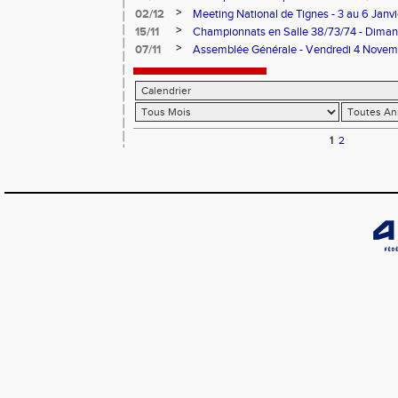
Janvier 2017
>
02/12
Meeting National de Tignes - 3 au 6 Janv
>
15/11
Championnats en Salle 38/73/74 - Dima
>
07/11
Assemblée Générale - Vendredi 4 Novem
1
2