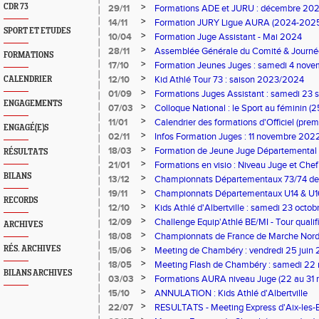
2025 à Pontcharra)
>
CDR 73
29/11
Formations ADE et JURU : décembre 20
>
14/11
Formation JURY Ligue AURA (2024-202
SPORT ET ETUDES
>
10/04
Formation Juge Assistant - Mai 2024
>
28/11
Assemblée Générale du Comité & Journé
FORMATIONS
>
17/10
Formation Jeunes Juges : samedi 4 nov
>
12/10
Kid Athlé Tour 73 : saison 2023/2024
CALENDRIER
>
01/09
Formations Juges Assistant : samedi 23 s
ENGAGEMENTS
Bains
>
07/03
Colloque National : le Sport au féminin 
Villeurbanne)
>
11/01
Calendrier des formations d'Officiel (prem
ENGAGÉ(E)S
>
02/11
Infos Formation Juges : 11 novembre 202
>
18/03
Formation de Jeune Juge Départemental
RÉSULTATS
>
21/01
Formations en visio : Niveau Juge et Che
BILANS
>
13/12
Championnats Départementaux 73/74 de cr
2022 à Aix-les-Bains
>
19/11
Championnats Départementaux U14 & U16
RECORDS
décembre 2021 à Lyon
>
12/10
Kids Athlé d'Albertville : samedi 23 octo
>
12/09
Challenge Equip'Athlé BE/MI - Tour qualif
ARCHIVES
septembre à Aix-les-Bains)
>
18/08
Championnats de France de Marche Nordi
Autrans
>
RÉS. ARCHIVES
15/06
Meeting de Chambéry : vendredi 25 juin 
>
18/05
Meeting Flash de Chambéry : samedi 22
BILANS ARCHIVES
>
03/03
Formations AURA niveau Juge (22 au 31 m
>
15/10
ANNULATION : Kids Athlé d'Albertville
>
22/07
RESULTATS - Meeting Express d'Aix-les-Ba