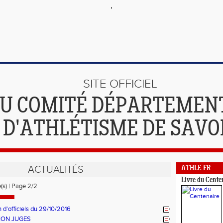
SITE OFFICIEL
U COMITÉ DÉPARTEMEN
D'ATHLÉTISME DE SAVO
ACTUALITÉS
ATHLE.FR
Livre du Cente
e(s) | Page 2/2
 d'officiels du 29/10/2016
ION JUGES