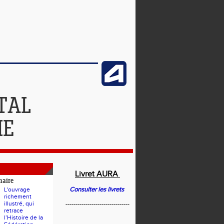
TAL
IE
Livret AURA
naire
Consulter les livrets
L'ouvrage
richement
illustré, qui
--------------------------------
retrace
l’Histoire de la