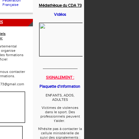
Fédération
Française
Médiathèque du CDA 73
Vidéos
NS
iels
x:
rtemental
 organise
des formations
iciel
----------------------------
 nous contacter
ormations.
SIGNALEMENT :
e73@gmail.com
Plaquette d'information
ENFANTS, ADOS,
ADULTES
Victimes de violences
dans le sport. Des
professionnels peuvent
t'aider.
N'hésite pas à contacter la
cellule ministérielle de
suivi des signalements :