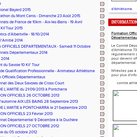
é
d'Athlétisme.
ional Bayard 2015
athon du Mont Cenis - Dimanche 23 Août 2015
ats de France de 10km - Aix-les-Bains - 19 Avril
INFORMATIO
 Kil'Tour 2015
Formation Offic
tics d'Albertville - 18/10/2014
Départementau
l'Amitié 2014
Le Comité Dépa
n OFFICIELS DEPARTEMENTAUX - Samedi 11 Octobre
d'Athlétisme 73
nats Départementaux 2014
régulièrement 
s 2014
pour devenir off
départemental.
 du Savoie 10 Kil' Tour
t de Qualification Professionnelle - Animateur Athlétisme
N'hésitez pas à
pour plus d'inf
 Officiels Départementaux
nat des Deux Savoies de Cross Court
comite.athl
 L’AMITIE du 21/09/2013 à Pontcharra
ON OFFICIELS 26 OCTOBRE 2013
d'automne AIX LES BAINS 28 Septembre 2013
 L'AMITIE à PONTCHARRA le 21 Septembre 2013
N OFFICIELS 23 Février 2013
nat Départemental 9 Décembre à la Duchère
ON OFFICIELS 27 OCTOBRE 2012
ve du 05 octobre 2012