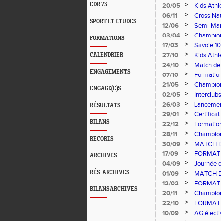
>
CDR 73
20/05
Kids Athl
>
06/11
Cross Nat
SPORT ET ETUDES
>
12/06
Semi-Mar
>
03/04
Championn
FORMATIONS
>
17/03
Savoie 10
>
27/10
Kids Athle
CALENDRIER
>
24/10
Match de 
ENGAGEMENTS
>
07/10
Formatio
2014
>
21/05
Champion
ENGAGÉ(E)S
>
02/05
Interclub
>
26/03
Lancement
RÉSULTATS
>
29/01
Certifica
BILANS
>
22/12
Formation
>
28/11
Champion
RECORDS
>
30/09
MATCH DE
>
17/09
FORMATI
ARCHIVES
>
04/09
Journée 
>
RÉS. ARCHIVES
01/09
MATCH DE
>
12/02
FORMATIO
BILANS ARCHIVES
>
20/11
Champion
>
22/10
FORMATI
>
10/09
AG électi